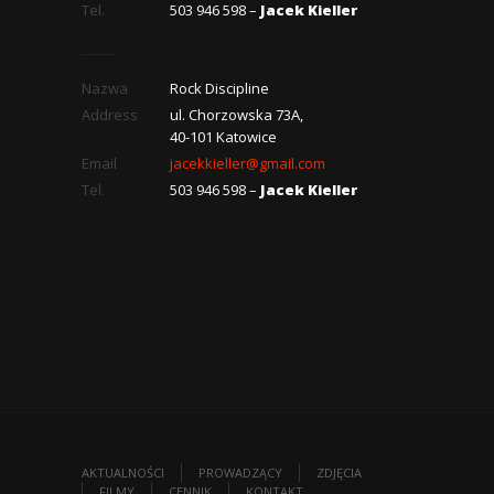
Tel.
503 946 598 –
Jacek Kieller
Nazwa
Rock Discipline
Address
ul. Chorzowska 73A,
40-101 Katowice
Email
jacekkieller@gmail.com
Tel.
503 946 598 –
Jacek Kieller
AKTUALNOŚCI
PROWADZĄCY
ZDJĘCIA
FILMY
CENNIK
KONTAKT