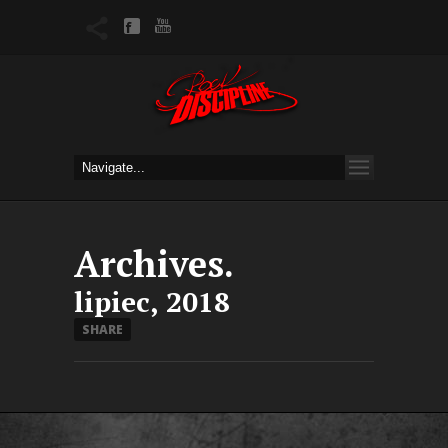
Archives.
lipiec, 2018
SHARE