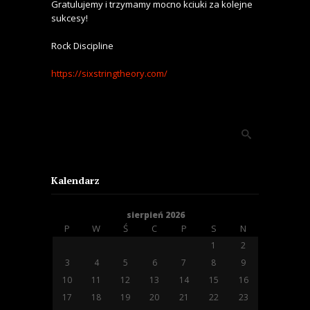
Gratulujemy i trzymamy mocno kciuki za
kolejne
sukcesy!
Rock Discipline
https://sixstringtheory.com/
Kalendarz
sierpień 2026
P
W
Ś
C
P
S
N
1
2
3
4
5
6
7
8
9
10
11
12
13
14
15
16
17
18
19
20
21
22
23