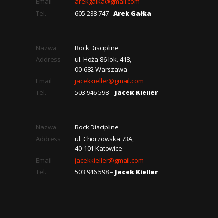
Email
arekgalka@gmail.com
Tel.
605 288 747 -
Arek Gałka
Nazwa
Rock Discipline
Address
ul. Hoża 86 lok. 418,
00-682 Warszawa
Email
jacekkieller@gmail.com
Tel.
503 946 598 –
Jacek Kieller
Nazwa
Rock Discipline
Address
ul. Chorzowska 73A,
40-101 Katowice
Email
jacekkieller@gmail.com
Tel.
503 946 598 –
Jacek Kieller